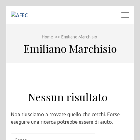
Passa
al
AFEC
Associazione Forense Emilio Conte
contenuto
(premi
Home
<<
Emiliano Marchisio
invio)
Emiliano Marchisio
Nessun risultato
Non riusciamo a trovare quello che cerchi. Forse
eseguire una ricerca potrebbe essere di aiuto.
Ricerca