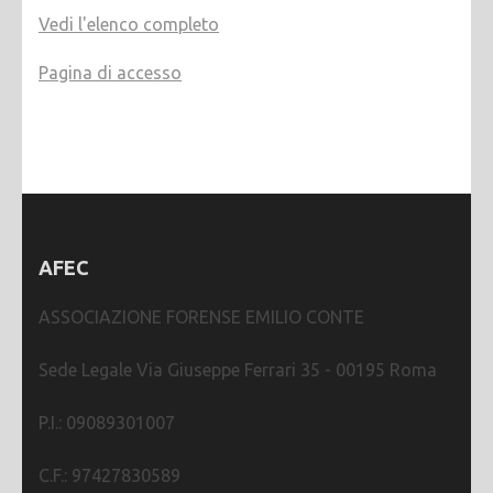
Vedi l'elenco completo
Pagina di accesso
AFEC
ASSOCIAZIONE FORENSE EMILIO CONTE
Sede Legale Via Giuseppe Ferrari 35 - 00195 Roma
P.I.: 09089301007
C.F.: 97427830589