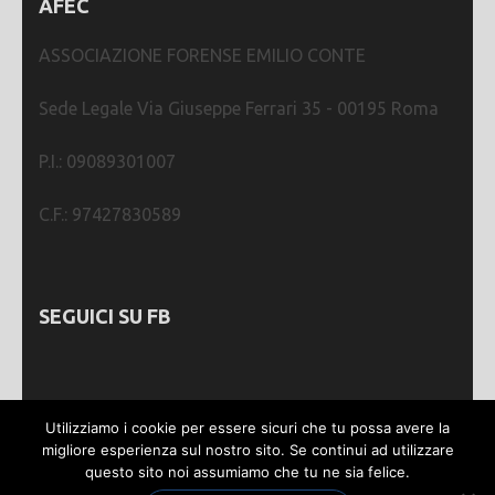
AFEC
ASSOCIAZIONE FORENSE EMILIO CONTE
Sede Legale Via Giuseppe Ferrari 35 - 00195 Roma
P.I.: 09089301007
C.F.: 97427830589
SEGUICI SU FB
Utilizziamo i cookie per essere sicuri che tu possa avere la
migliore esperienza sul nostro sito. Se continui ad utilizzare
questo sito noi assumiamo che tu ne sia felice.
Webmastering by
SGWEB
| Metro Magazine |