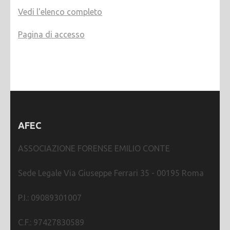
Vedi l'elenco completo
Pagina di accesso
AFEC
ASSOCIAZIONE FORENSE EMILIO CONTE
Sede Legale Via Giuseppe Ferrari 35 - 00195 Roma
P.I.: 09089301007
C.F.: 97427830589