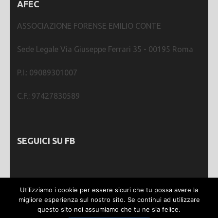
AFEC
ASSOCIAZIONE FORENSE EMILIO CONTE
Sede Legale Via Giuseppe Ferrari 35 - 00195 Roma
P.I.: 09089301007
C.F.: 97427830589
SEGUICI SU FB
Utilizziamo i cookie per essere sicuri che tu possa avere la
migliore esperienza sul nostro sito. Se continui ad utilizzare
questo sito noi assumiamo che tu ne sia felice.
Webmastering by
SGWEB
| Metro Magazine |