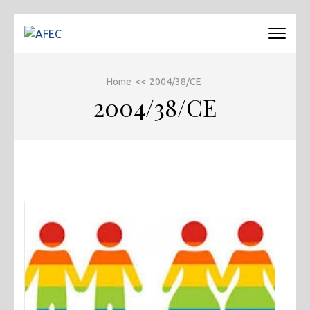
Passa
al
AFEC
Associazione Forense Emilio Conte
contenuto
(premi
Home
<<
2004/38/CE
invio)
2004/38/CE