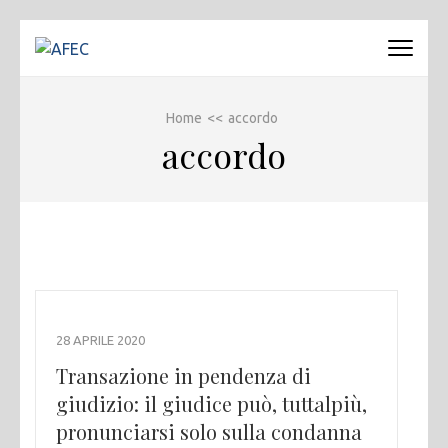
Passa
al
AFEC
Associazione Forense Emilio Conte
contenuto
(premi
Home
<<
accordo
invio)
accordo
28 APRILE 2020
Transazione in pendenza di
giudizio: il giudice può, tuttalpiù,
pronunciarsi solo sulla condanna