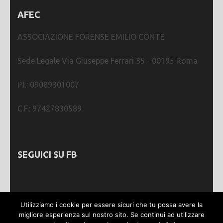
AFEC
ASSOCIAZIONE FORENSE EMILIO CONTE
Sede Legale Via Giuseppe Ferrari 35 - 00195 Roma
P.I.: 09089301007
C.F.: 97427830589
SEGUICI SU FB
Utilizziamo i cookie per essere sicuri che tu possa avere la
migliore esperienza sul nostro sito. Se continui ad utilizzare