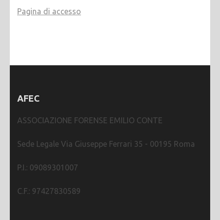
Pagina di accesso
AFEC
ASSOCIAZIONE FORENSE EMILIO CONTE
Sede Legale Via Giuseppe Ferrari 35 - 00195 Roma
P.I.: 09089301007
C.F.: 97427830589