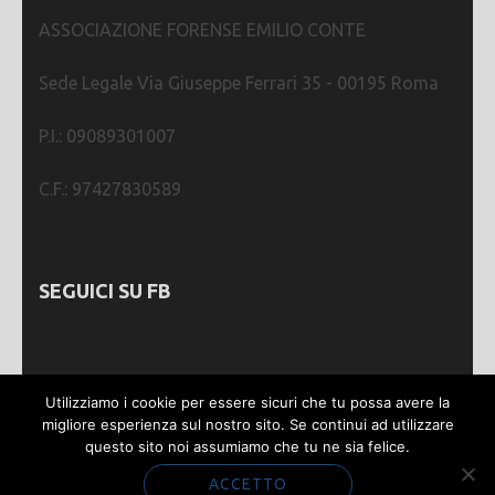
ASSOCIAZIONE FORENSE EMILIO CONTE
Sede Legale Via Giuseppe Ferrari 35 - 00195 Roma
P.I.: 09089301007
C.F.: 97427830589
SEGUICI SU FB
Utilizziamo i cookie per essere sicuri che tu possa avere la
migliore esperienza sul nostro sito. Se continui ad utilizzare
questo sito noi assumiamo che tu ne sia felice.
Webmastering by
SGWEB
| Metro Magazine |
Sviluppato da
Rara Theme
. Powered by
WordPress
.
ACCETTO