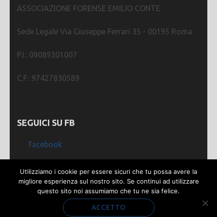
ASSOCIAZIONE FORENSE EMILIO CONTE
Sede Legale Via Giuseppe Ferrari 35 - 00195 Roma
P.I.: 09089301007
C.F.: 97427830589
SEGUICI SU FB
Facebook
Utilizziamo i cookie per essere sicuri che tu possa avere la
migliore esperienza sul nostro sito. Se continui ad utilizzare
questo sito noi assumiamo che tu ne sia felice.
Webmastering by
SGWEB
| Metro Magazine |
Sviluppato da
Rara Theme
. Powered by
WordPress
.
ACCETTO
Privacy e Cookie