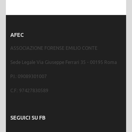
AFEC
ASSOCIAZIONE FORENSE EMILIO CONTE
Sede Legale Via Giuseppe Ferrari 35 - 00195 Roma
P.I.: 09089301007
C.F.: 97427830589
SEGUICI SU FB