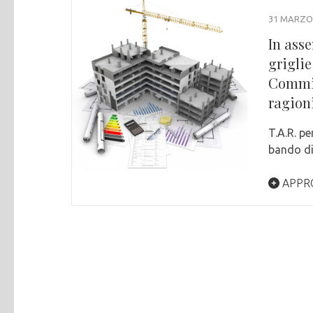
31 MARZO
In asse
griglie
Commis
ragion
T.A.R. pe
bando di
APPR