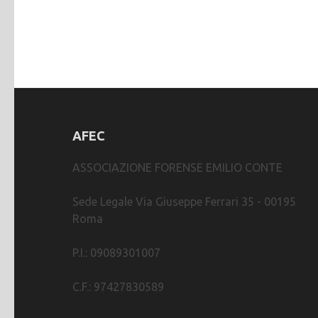
AFEC
ASSOCIAZIONE FORENSE EMILIO CONTE
Sede Legale Via Giuseppe Ferrari 35 - 00195
Roma
P.I.: 09089301007
C.F.: 97427830589