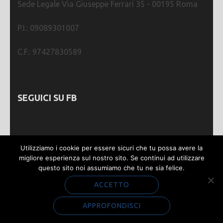
Sede Legale Via Giuseppe Ferrari 35 - 00195 Roma
P.I.: 09089301007
C.F.: 97427830589
SEGUICI SU FB
Utilizziamo i cookie per essere sicuri che tu possa avere la
migliore esperienza sul nostro sito. Se continui ad utilizzare
questo sito noi assumiamo che tu ne sia felice.
Webmastering by
SGWEB
| Metro Magazine |
Sviluppato da
Rara Theme
. Powered by
WordPress
.
ACCETTO
Privacy e Cookie
APPROFONDISCI