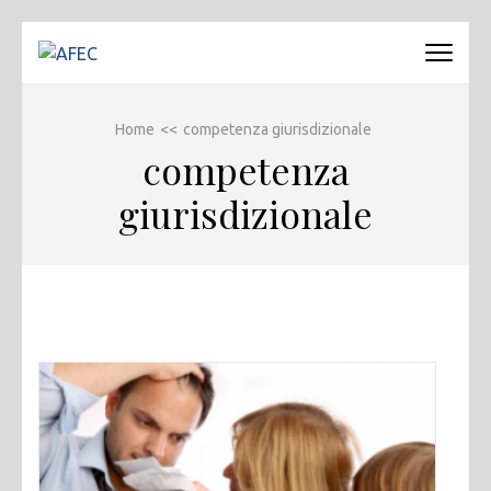
Passa
al
AFEC
Associazione Forense Emilio Conte
contenuto
(premi
Home
<<
competenza giurisdizionale
invio)
competenza
giurisdizionale