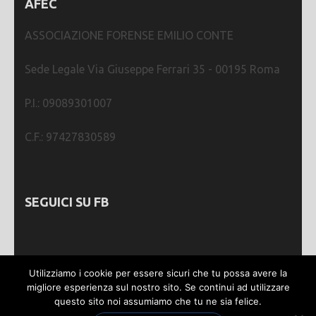
AFEC
ASSOCIAZIONE FORENSE EMILIO CONTE
Sede Legale Via Giuseppe Ferrari 35 - 00195 Roma
P.I.: 09089301007
C.F.: 97427830589
SEGUICI SU FB
Utilizziamo i cookie per essere sicuri che tu possa avere la
migliore esperienza sul nostro sito. Se continui ad utilizzare
questo sito noi assumiamo che tu ne sia felice.
Webmastering by
SGWEB
| Metro Magazine |