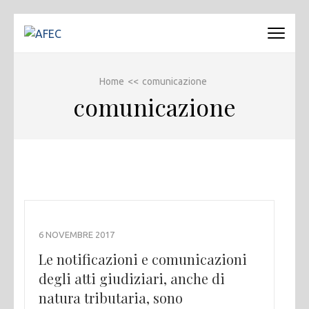
Passa
al
AFEC
Associazione Forense Emilio Conte
contenuto
(premi
Home
<<
comunicazione
invio)
comunicazione
6 NOVEMBRE 2017
Le notificazioni e comunicazioni
degli atti giudiziari, anche di
natura tributaria, sono