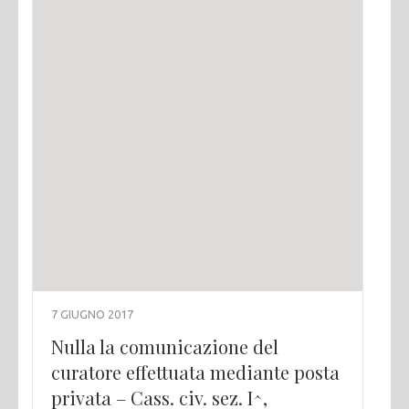
7 GIUGNO 2017
Nulla la comunicazione del
curatore effettuata mediante posta
privata – Cass. civ. sez. I^,