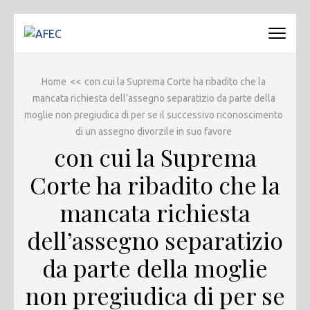
Passa
al
AFEC
Associazione Forense Emilio Conte
contenuto
(premi
Home
<<
con cui la Suprema Corte ha ribadito che la
invio)
mancata richiesta dell’assegno separatizio da parte della
moglie non pregiudica di per se il successivo riconoscimento
di un assegno divorzile in suo favore
con cui la Suprema
Corte ha ribadito che la
mancata richiesta
dell’assegno separatizio
da parte della moglie
non pregiudica di per se