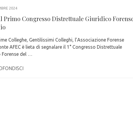
MBRE 2024
l Primo Congresso Distrettuale Giuridico Forens
zio
ime Colleghe, Gentilissimi Colleghi, l’Associazione Forense
nte AFEC è lieta di segnalare il 1° Congresso Distrettuale
o Forense del …
OFONDISCI