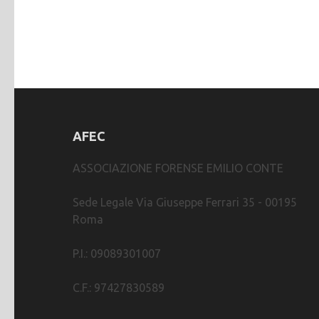
AFEC
ASSOCIAZIONE FORENSE EMILIO CONTE
Sede Legale Via Giuseppe Ferrari 35 - 00195
Roma
P.I.: 09089301007
C.F.: 97427830589