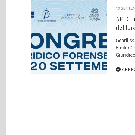
19 SETTE
AFEC a
del La
Gentiliss
Emilio Co
Giuridic
APPR