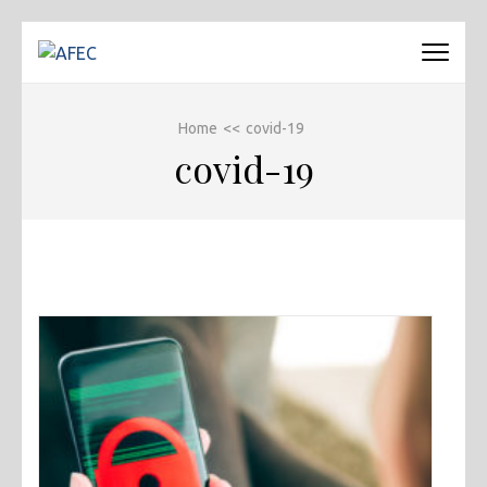
Passa
al
AFEC
Associazione Forense Emilio Conte
contenuto
(premi
Home
<<
covid-19
invio)
covid-19