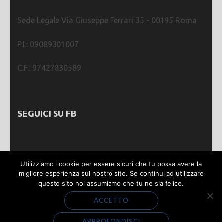
Sede Legale Via Giuseppe Ferrari 35 - 00195 Roma
P.I.: 09089301007
C.F.: 97427830589
SEGUICI SU FB
Utilizziamo i cookie per essere sicuri che tu possa avere la
migliore esperienza sul nostro sito. Se continui ad utilizzare
questo sito noi assumiamo che tu ne sia felice.
Webmastering by
SGWEB
| Metro Magazine |
Sviluppato da
Rara Theme
. Powered by
WordPress
.
ACCETTO
Privacy e Cookie
APPROFONDISCI