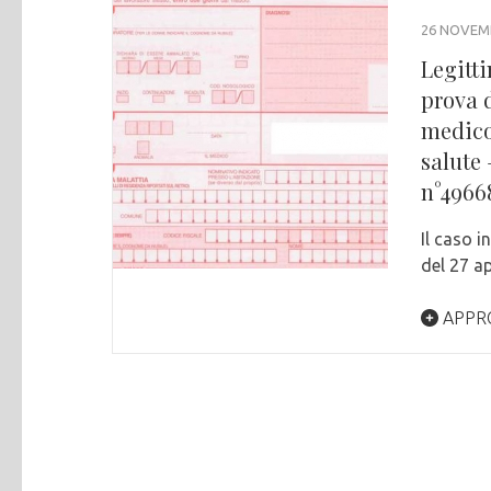
26 NOVEM
Legitt
prova d
medico 
salute 
n°4966
Il caso 
del 27 a
APPR