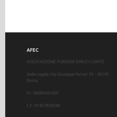
AFEC
ASSOCIAZIONE FORENSE EMILIO CONTE
Sede Legale Via Giuseppe Ferrari 35 - 00195
Roma
P.I.: 09089301007
C.F.: 97427830589