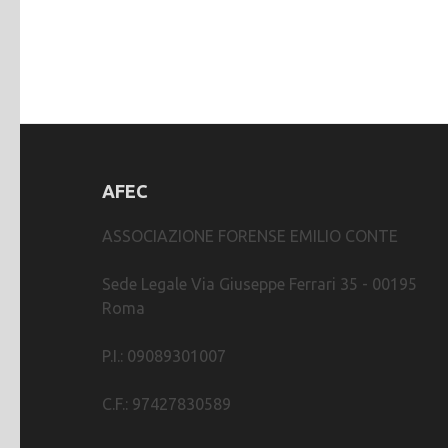
AFEC
ASSOCIAZIONE FORENSE EMILIO CONTE
Sede Legale Via Giuseppe Ferrari 35 - 00195
Roma
P.I.: 09089301007
C.F.: 97427830589