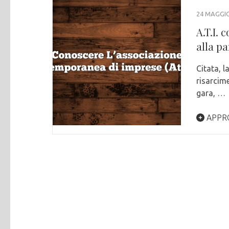
24 MAGGIO
A.T.I. 
alla p
Citata, l
risarcime
gara, …
APPR