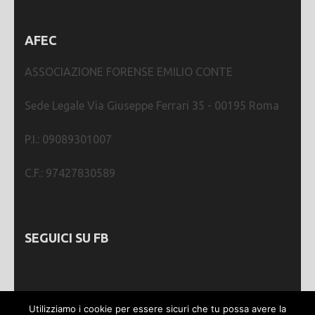
AFEC
ASSOCIAZIONE FORENSE EMILIO CONTE
Sede Legale Via Giuseppe Ferrari 35 - 00195 Roma
P.I.: 09089301007
C.F.: 97427830589
SEGUICI SU FB
Utilizziamo i cookie per essere sicuri che tu possa avere la