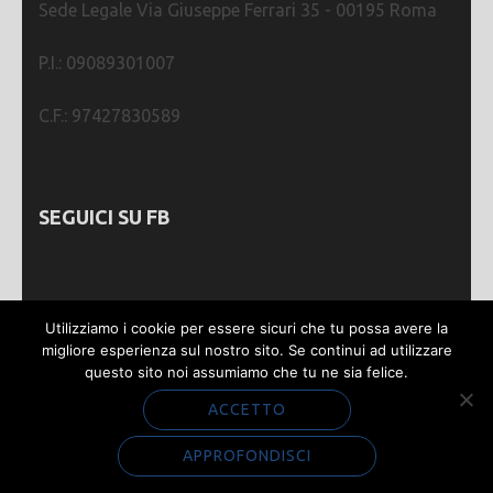
Sede Legale Via Giuseppe Ferrari 35 - 00195 Roma
P.I.: 09089301007
C.F.: 97427830589
SEGUICI SU FB
Utilizziamo i cookie per essere sicuri che tu possa avere la
migliore esperienza sul nostro sito. Se continui ad utilizzare
questo sito noi assumiamo che tu ne sia felice.
Webmastering by
SGWEB
| Metro Magazine |
Sviluppato da
Rara Theme
. Powered by
WordPress
.
ACCETTO
Privacy e Cookie
APPROFONDISCI