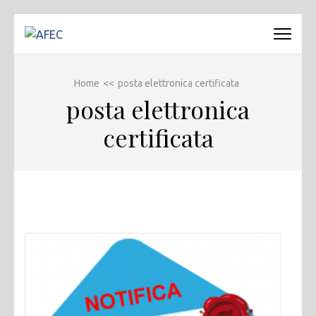
Passa
al
AFEC
Associazione Forense Emilio Conte
contenuto
(premi
Home
<<
posta elettronica certificata
invio)
posta elettronica
certificata