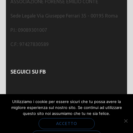
ASSOCIAZIONE FORENSE EMILIO CONTE
Sede Legale Via Giuseppe Ferrari 35 - 00195 Roma
P.I.: 09089301007
C.F.: 97427830589
SEGUICI SU FB
Utilizziamo i cookie per essere sicuri che tu possa avere la
migliore esperienza sul nostro sito. Se continui ad utilizzare
questo sito noi assumiamo che tu ne sia felice.
Webmastering by
SGWEB
| Metro Magazine |
Sviluppato da
Rara Theme
. Powered by
WordPress
.
ACCETTO
Privacy e Cookie