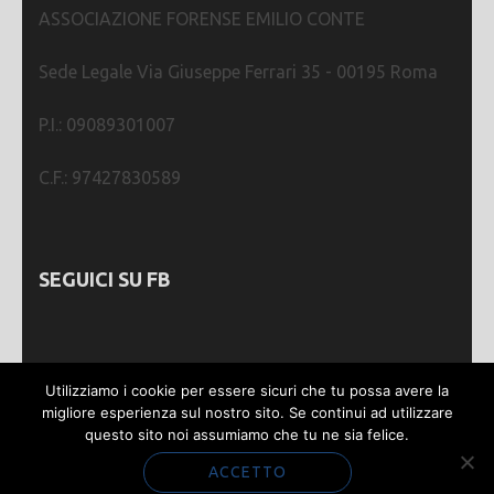
ASSOCIAZIONE FORENSE EMILIO CONTE
Sede Legale Via Giuseppe Ferrari 35 - 00195 Roma
P.I.: 09089301007
C.F.: 97427830589
SEGUICI SU FB
Utilizziamo i cookie per essere sicuri che tu possa avere la
migliore esperienza sul nostro sito. Se continui ad utilizzare
questo sito noi assumiamo che tu ne sia felice.
Webmastering by
SGWEB
| Metro Magazine |
Sviluppato da
Rara Theme
. Powered by
WordPress
.
ACCETTO
Privacy e Cookie