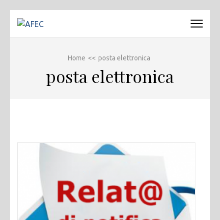
Passa
al
AFEC
Associazione Forense Emilio Conte
contenuto
(premi
Home
<<
posta elettronica
invio)
posta elettronica