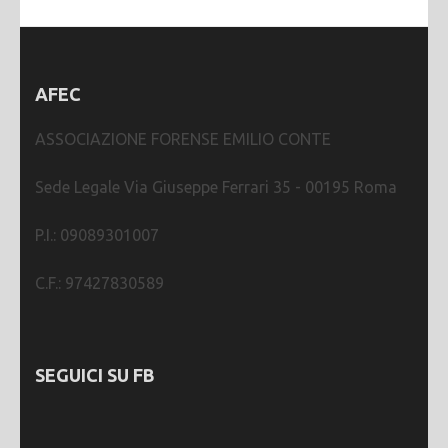
AFEC
ASSOCIAZIONE FORENSE EMILIO CONTE
Sede Legale Via Giuseppe Ferrari 35 - 00195 Roma
P.I.: 09089301007
C.F.: 97427830589
SEGUICI SU FB