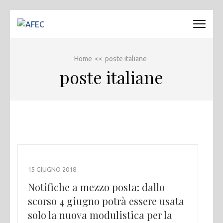
Passa
al
AFEC
Associazione Forense Emilio Conte
contenuto
(premi
Home
<<
poste italiane
invio)
poste italiane
15 GIUGNO 2018
Notifiche a mezzo posta: dallo
scorso 4 giugno potrà essere usata
solo la nuova modulistica per la