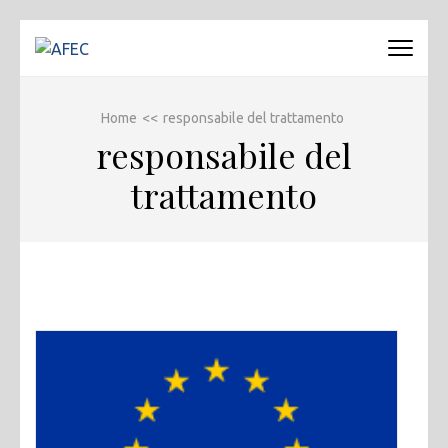
Passa
al
AFEC
Associazione Forense Emilio Conte
contenuto
(premi
Home
<<
responsabile del trattamento
invio)
responsabile del
trattamento