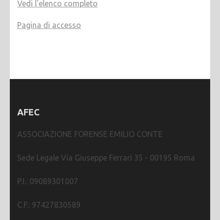
Vedi l'elenco completo
Pagina di accesso
AFEC
ASSOCIAZIONE FORENSE EMILIO CONTE
Sede Legale Via Giuseppe Ferrari 35 - 00195 Roma
P.I.: 09089301007
C.F.: 97427830589