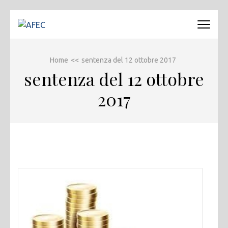
Passa
al
AFEC
Associazione Forense Emilio Conte
contenuto
(premi
Home
<<
sentenza del 12 ottobre 2017
invio)
sentenza del 12 ottobre
2017