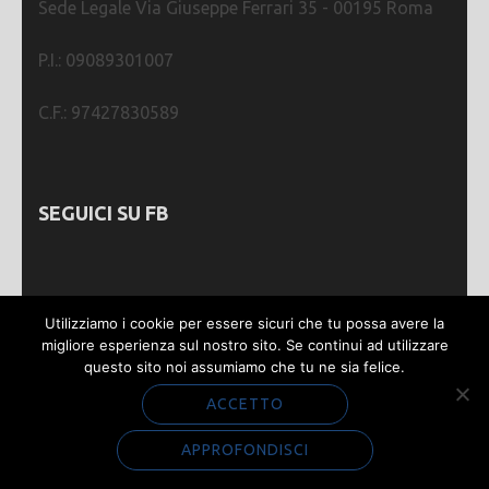
Sede Legale Via Giuseppe Ferrari 35 - 00195 Roma
P.I.: 09089301007
C.F.: 97427830589
SEGUICI SU FB
Utilizziamo i cookie per essere sicuri che tu possa avere la
migliore esperienza sul nostro sito. Se continui ad utilizzare
questo sito noi assumiamo che tu ne sia felice.
Webmastering by
SGWEB
| Metro Magazine |
Sviluppato da
Rara Theme
. Powered by
WordPress
.
ACCETTO
Privacy e Cookie
APPROFONDISCI