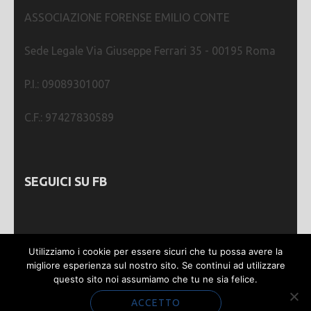
ASSOCIAZIONE FORENSE EMILIO CONTE
Sede Legale Via Giuseppe Ferrari 35 - 00195 Roma
P.I.: 09089301007
C.F.: 97427830589
SEGUICI SU FB
Utilizziamo i cookie per essere sicuri che tu possa avere la
migliore esperienza sul nostro sito. Se continui ad utilizzare
questo sito noi assumiamo che tu ne sia felice.
Webmastering by
SGWEB
| Metro Magazine |
Sviluppato da
Rara Theme
. Powered by
WordPress
.
ACCETTO
Privacy e Cookie