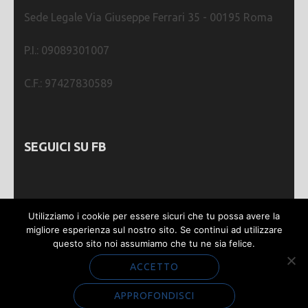
Sede Legale Via Giuseppe Ferrari 35 - 00195 Roma
P.I.: 09089301007
C.F.: 97427830589
SEGUICI SU FB
Utilizziamo i cookie per essere sicuri che tu possa avere la
migliore esperienza sul nostro sito. Se continui ad utilizzare
questo sito noi assumiamo che tu ne sia felice.
Webmastering by
SGWEB
| Metro Magazine |
Sviluppato da
Rara Theme
. Powered by
WordPress
.
ACCETTO
Privacy e Cookie
APPROFONDISCI