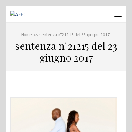
Passa
al
AFEC
Associazione Forense Emilio Conte
contenuto
(premi
Home
<<
sentenza n°21215 del 23 giugno 2017
invio)
sentenza n°21215 del 23
giugno 2017