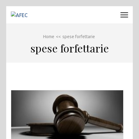
Passa
al
AFEC
Associazione Forense Emilio Conte
contenuto
(premi
Home
<<
spese forfettarie
invio)
spese forfettarie