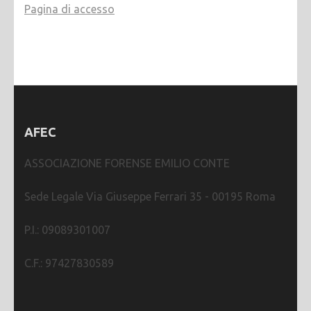
Pagina di accesso
AFEC
ASSOCIAZIONE FORENSE EMILIO CONTE
Sede Legale Via Giuseppe Ferrari 35 - 00195 Roma
P.I.: 09089301007
C.F.: 97427830589