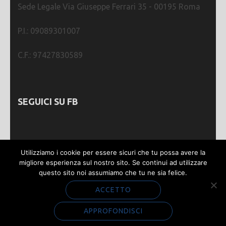
Sede Legale Via Giuseppe Ferrari 35 - 00195 Roma
P.I.: 09089301007
C.F.: 97427830589
SEGUICI SU FB
Utilizziamo i cookie per essere sicuri che tu possa avere la
migliore esperienza sul nostro sito. Se continui ad utilizzare
questo sito noi assumiamo che tu ne sia felice.
Webmastering by
SGWEB
| Metro Magazine |
Sviluppato da
Rara Theme
. Powered by
WordPress
.
ACCETTO
Privacy e Cookie
APPROFONDISCI