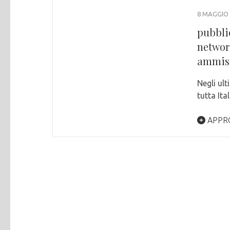
8 MAGGIO 
pubbli
network
ammissi
Negli ult
tutta Ita
APPR