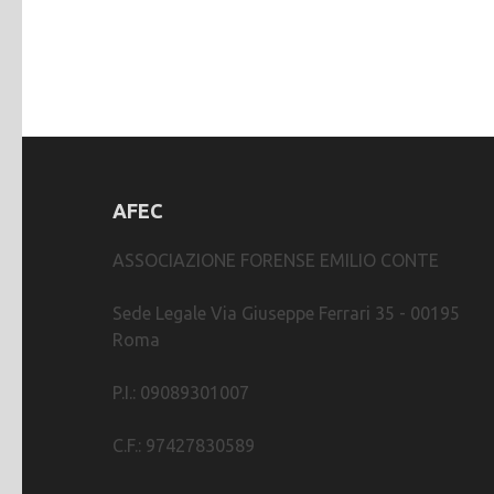
AFEC
ASSOCIAZIONE FORENSE EMILIO CONTE
Sede Legale Via Giuseppe Ferrari 35 - 00195
Roma
P.I.: 09089301007
C.F.: 97427830589