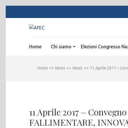
Passa
al
contenuto
AFEC
(premi
Associazione Forense Emilio Conte
invio)
Home
Chi siamo
Elezioni Congresso Na
Home
<<
News
<<
News
<<
11 Aprile 2017 – C
11 Aprile 2017 – Conveg
FALLIMENTARE, INNOVA