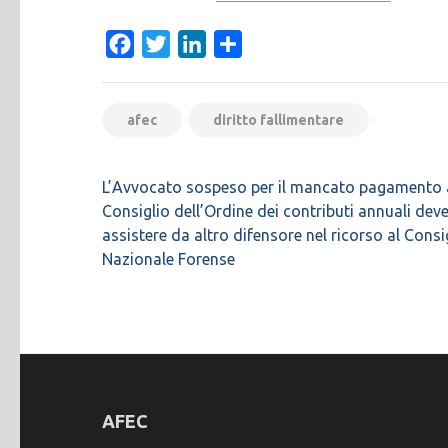
Facebook
Twitter
LinkedIn
Condividi
afec
diritto fallimentare
Navigazione
L’Avvocato sospeso per il mancato pagamento 
articoli
Consiglio dell’Ordine dei contributi annuali deve
assistere da altro difensore nel ricorso al Consi
Nazionale Forense
AFEC