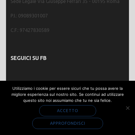
Sede Legale Via Giuseppe Ferrari 35 - 00195 Roma
P.I.: 09089301007
C.F.: 97427830589
SEGUICI SU FB
Utilizziamo i cookie per essere sicuri che tu possa avere la
migliore esperienza sul nostro sito. Se continui ad utilizzare
questo sito noi assumiamo che tu ne sia felice.
Webmastering by
SGWEB
| Metro Magazine |
Sviluppato da
Rara Theme
. Powered by
WordPress
.
ACCETTO
Privacy e Cookie
APPROFONDISCI