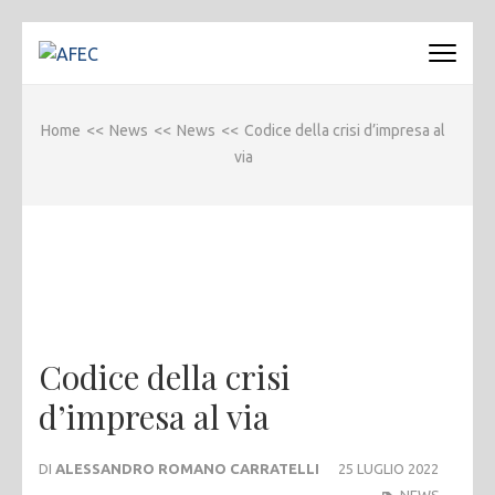
Passa
al
AFEC
Associazione Forense Emilio Conte
contenuto
(premi
Home
<<
News
<<
News
<<
Codice della crisi d’impresa al
invio)
via
Codice della crisi
d’impresa al via
DI
ALESSANDRO ROMANO CARRATELLI
25 LUGLIO 2022
NEWS