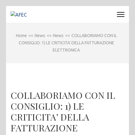
Passa
al
AFEC
Associazione Forense Emilio Conte
contenuto
(premi
Home
<<
News
<<
News
<<
COLLABORIAMO CON IL
invio)
CONSIGLIO: 1) LE CRITICITA’ DELLA FATTURAZIONE
ELETTRONICA
COLLABORIAMO CON IL
CONSIGLIO: 1) LE
CRITICITA’ DELLA
FATTURAZIONE