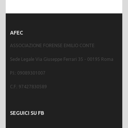
AFEC
ASSOCIAZIONE FORENSE EMILIO CONTE
Sede Legale Via Giuseppe Ferrari 35 - 00195 Roma
P.I.: 09089301007
C.F.: 97427830589
SEGUICI SU FB