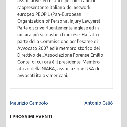
associative, ed è stato per dieci anni il
rappresentante italiano del network
europeo PEOPIL (Pan-European
Organization of Personal Injury Lawyers).
Parla e scrive fluentemente inglese ed in
misura più scolastica francese. Ha fatto
parte della Commissione per l'esame di
Avvocato 2007 ed è membro storico del
Direttivo dell'Associazione Forense Emilio
Conte, di cui ora è il presidente. Membro
attivo della NIABA, associazione USA di
avvocati italo-americani.
Navigazione
Maurizio Campolo
Antonio Caliò
articoli
I PROSSIMI EVENTI