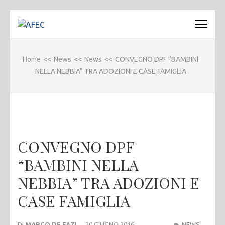
Passa
al
AFEC
Associazione Forense Emilio Conte
contenuto
(premi
Home
<<
News
<<
News
<<
CONVEGNO DPF “BAMBINI
invio)
NELLA NEBBIA” TRA ADOZIONI E CASE FAMIGLIA
CONVEGNO DPF
“BAMBINI NELLA
NEBBIA” TRA ADOZIONI E
CASE FAMIGLIA
DI
MARCO DE FAZI
20 GIUGNO 2016
NEWS