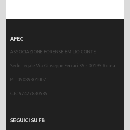
AFEC
ASSOCIAZIONE FORENSE EMILIO CONTE
Sede Legale Via Giuseppe Ferrari 35 - 00195 Roma
P.I.: 09089301007
C.F.: 97427830589
SEGUICI SU FB