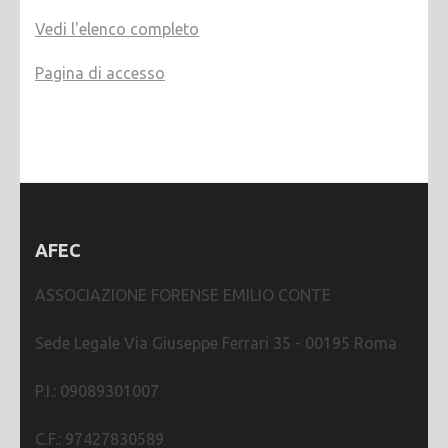
Vedi l'elenco completo
Pagina di accesso
AFEC
ASSOCIAZIONE FORENSE EMILIO CONTE
Sede Legale Via Giuseppe Ferrari 35 - 00195 Roma
P.I.: 09089301007
C.F.: 97427830589