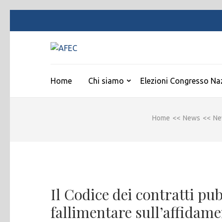
Passa
al
contenuto
AFEC
(premi
Associazione Forense Emilio Conte
invio)
Home
Chi siamo
Elezioni Congresso Na
Home
<<
News
<<
Ne
Il Codice dei contratti pu
fallimentare sull’affidame