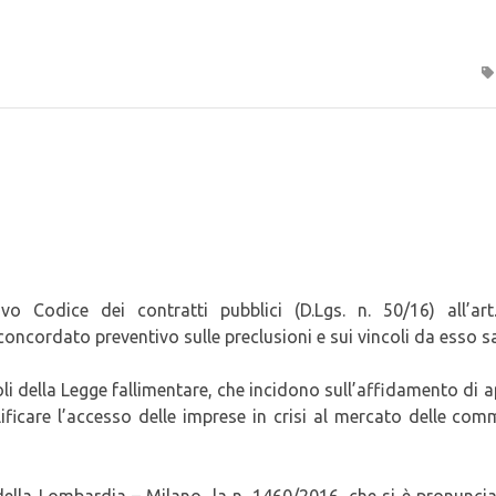
ovo Codice dei contratti pubblici (D.Lgs. n. 50/16) all’art
 concordato preventivo sulle preclusioni e sui vincoli da esso sa
li della Legge fallimentare, che incidono sull’affidamento di a
ificare l’accesso delle imprese in crisi al mercato delle co
ella Lombardia – Milano, la n. 1460/2016, che si è pronunci