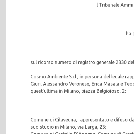
Il Tribunale Ammi
ha 
sul ricorso numero di registro generale 2330 de
Cosmo Ambiente S.r.l., in persona del legale rap
Giuri, Alessandro Veronese, Erica Masala e Teo
quest’ultima in Milano, piazza Belgioioso, 2;
Comune di Cilavegna, rappresentato e difeso dal
suo studio in Milano, via Larga, 23;
Comune di Castello D’Agogna, Comune di Ceret