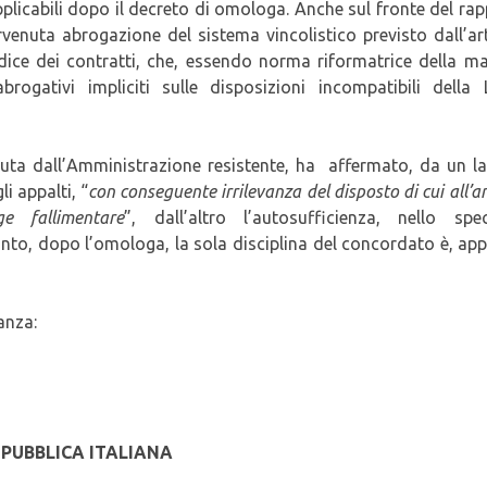
applicabili dopo il decreto di omologa. Anche sul fronte del ra
ervenuta abrogazione del sistema vincolistico previsto dall’ar
ice dei contratti, che, essendo norma riformatrice della ma
brogativi impliciti sulle disposizioni incompatibili della 
enuta dall’Amministrazione resistente, ha affermato, da un la
i appalti, “
con conseguente irrilevanza del disposto di cui all’ar
e fallimentare
”, dall’altro l’autosufficienza, nello spec
anto, dopo l’omologa, la sola disciplina del concordato è, ap
anza:
PUBBLICA ITALIANA