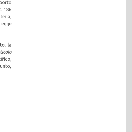
pporto
t. 186
teria,
Legge
to, la
ticolo
ifico,
punto,