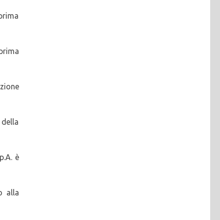
 prima
 prima
azione
 della
p.A. è
 alla