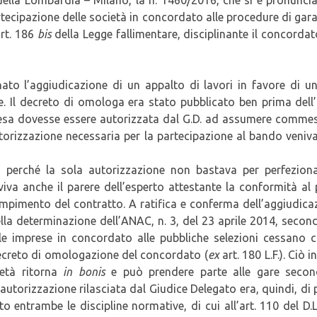
rtecipazione delle società in concordato alle procedure di gara
art. 186
bis
della Legge fallimentare, disciplinante il concorda
ato l’aggiudicazione di un appalto di lavori in favore di un
. Il decreto di omologa era stato pubblicato ben prima dell
resa dovesse essere autorizzata dal G.D. ad assumere comme
utorizzazione necessaria per la partecipazione al bando veniv
to, perché la sola autorizzazione non bastava per perfezion
iva anche il parere dell’esperto attestante la conformità al
mpimento del contratto. A ratifica e conferma dell’aggiudica
lla determinazione dell’ANAC, n. 3, del 23 aprile 2014, secon
delle imprese in concordato alle pubbliche selezioni cessano 
decreto di omologazione del concordato (
ex
art. 180 L.F.). Ciò i
ietà ritorna
in bonis
e può prendere parte alle gare secon
autorizzazione rilasciata dal Giudice Delegato era, quindi, di 
o entrambe le discipline normative, di cui all’art. 110 del D.L