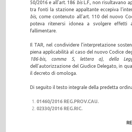
50/2016 e all’art. 186
bis
L.F., non risultavano 
tra fonti la stazione appaltante eccepiva l’int
bis
, come contenuto all’art. 110 del nuovo Cod
poteva ritenersi idonea a svolgere effetti a
fallimentare.
Il TAR, nel condividere l’interpretazione sost
piena applicabilità al caso del nuovo Codice degl
186-bis, comma 5, lettera a), della Legg
dell’autorizzazione del Giudice Delegato, in qu
il decreto di omologa.
Di seguito il testo integrale della predetta ordin
01460/2016 REG.PROV.CAU.
02330/2016 REG.RIC.
RE