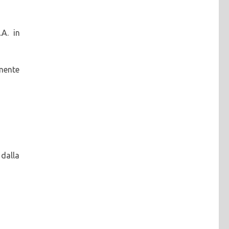
.A. in
lmente
 dalla