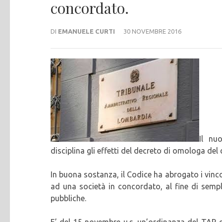
concordato.
DI
EMANUELE CURTI
30 NOVEMBRE 2016
Il nu
disciplina gli effetti del decreto di omologa del
In buona sostanza, il Codice ha abrogato i vinco
ad una società in concordato, al fine di sempl
pubbliche.
E’ del 15 novembre u.s. un’ordinanza del TAR d