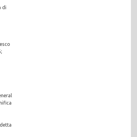
 di
cesco
;
eneral
ifica
ddetta