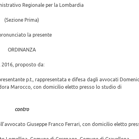
nistrativo Regionale per la Lombardia
(Sezione Prima)
pronunciato la presente
ORDINANZA
l 2016, proposto da:
presentante p.t., rappresentata e difesa dagli avvocati Domeni
dora Marocco, con domicilio eletto presso lo studio di
contro
l’avvocato Giuseppe Franco Ferrari, con domicilio eletto press
to Lomellina, Comune di Cergnago, Comune di Gravellona