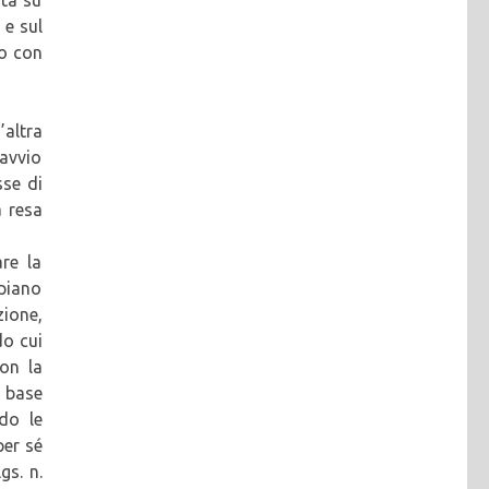
 e sul
to con
’altra
’avvio
sse di
a resa
are la
 piano
zione,
do cui
con la
n base
do le
per sé
gs. n.