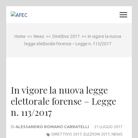
Passa
al
AFEC
Associazione Forense Emilio Conte
contenuto
(premi
Home
<<
News
<<
Direttivo 2017
<<
In vigore la nuova
invio)
legge elettorale forense – Legge n. 113/2017
In vigore la nuova legge
elettorale forense – Legge
n. 113/2017
DI
ALESSANDRO ROMANO CARRATELLI
21 LUGLIO 2017
DIRETTIVO 2017
,
ELEZIONI 2017
,
NEWS