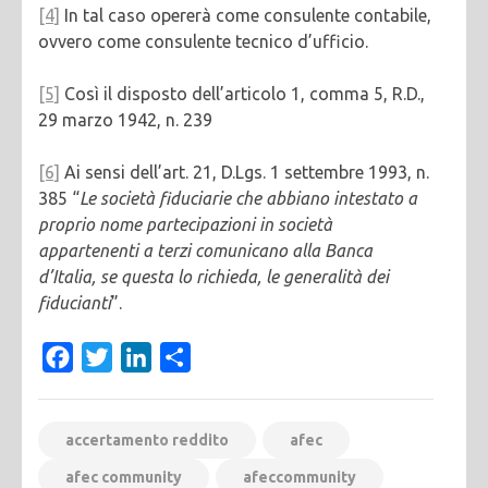
[4]
In tal caso opererà come consulente contabile,
ovvero come consulente tecnico d’ufficio.
[5]
Così il disposto dell’articolo 1, comma 5, R.D.,
29 marzo 1942, n. 239
[6]
Ai sensi dell’art. 21, D.Lgs. 1 settembre 1993, n.
385 “
Le società fiduciarie che abbiano intestato a
proprio nome partecipazioni in società
appartenenti a terzi
comunicano alla Banca
d’Italia, se questa lo richieda, le generalità dei
fiducianti
”.
Facebook
Twitter
LinkedIn
Condividi
accertamento reddito
afec
afec community
afeccommunity