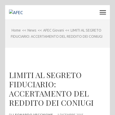
Passa
al
AFEC
Associazione Forense Emilio Conte
contenuto
(premi
Home
<<
News
<<
AFEC Giovani
<<
LIMITI AL SEGRETO
invio)
FIDUCIARIO: ACCERTAMENTO DEL REDDITO DEI CONIUGI
LIMITI AL SEGRETO
FIDUCIARIO:
ACCERTAMENTO DEL
REDDITO DEI CONIUGI
DI
LEONARDO VECCHIONE
1 DICEMBRE 2015