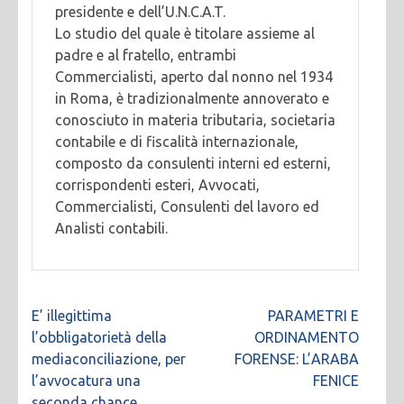
presidente e dell’U.N.C.A.T.
Lo studio del quale è titolare assieme al
padre e al fratello, entrambi
Commercialisti, aperto dal nonno nel 1934
in Roma, è tradizionalmente annoverato e
conosciuto in materia tributaria, societaria
contabile e di fiscalità internazionale,
composto da consulenti interni ed esterni,
corrispondenti esteri, Avvocati,
Commercialisti, Consulenti del lavoro ed
Analisti contabili.
Navigazione
E’ illegittima
PARAMETRI E
articoli
l’obbligatorietà della
ORDINAMENTO
mediaconciliazione, per
FORENSE: L’ARABA
l’avvocatura una
FENICE
seconda chance.