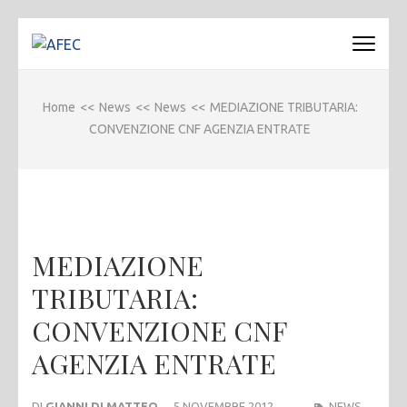
Passa
al
AFEC
Associazione Forense Emilio Conte
contenuto
(premi
Home
<<
News
<<
News
<<
MEDIAZIONE TRIBUTARIA:
invio)
CONVENZIONE CNF AGENZIA ENTRATE
MEDIAZIONE
TRIBUTARIA:
CONVENZIONE CNF
AGENZIA ENTRATE
DI
GIANNI DI MATTEO
5 NOVEMBRE 2012
NEWS