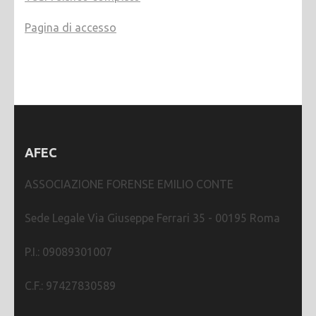
Pagina di accesso
AFEC
ASSOCIAZIONE FORENSE EMILIO CONTE
Sede Legale Via Giuseppe Ferrari 35 - 00195 Roma
P.I.: 09089301007
C.F.: 97427830589