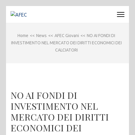
Passa
al
AFEC
Associazione Forense Emilio Conte
contenuto
(premi
Home
<<
News
<<
AFEC Giovani
<<
NO AI FONDI DI
invio)
INVESTIMENTO NEL MERCATO DEI DIRITTI ECONOMICI DEI
CALCIATORI
NO AI FONDI DI
INVESTIMENTO NEL
MERCATO DEI DIRITTI
ECONOMICI DEI