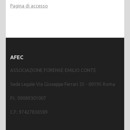
Pagina di accesso
AFEC
ASSOCIAZIONE FORENSE EMILIO CONTE
Sede Legale Via Giuseppe Ferrari 35 - 00195 Roma
P.I.: 09089301007
C.F.: 97427830589