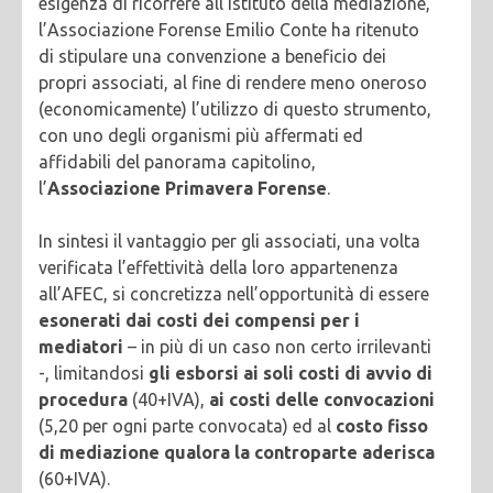
esigenza di ricorrere all’istituto della mediazione,
l’Associazione Forense Emilio Conte ha ritenuto
di stipulare una convenzione a beneficio dei
propri associati, al fine di rendere meno oneroso
(economicamente) l’utilizzo di questo strumento,
con uno degli organismi più affermati ed
affidabili del panorama capitolino,
l’
Associazione Primavera Forense
.
In sintesi il vantaggio per gli associati, una volta
verificata l’effettività della loro appartenenza
all’AFEC, si concretizza nell’opportunità di essere
esonerati dai costi dei compensi per i
mediatori
– in più di un caso non certo irrilevanti
-, limitandosi
gli esborsi ai soli costi di avvio di
procedura
(40+IVA),
ai costi delle convocazioni
(5,20 per ogni parte convocata) ed al
costo fisso
di mediazione qualora la controparte aderisca
(60+IVA).