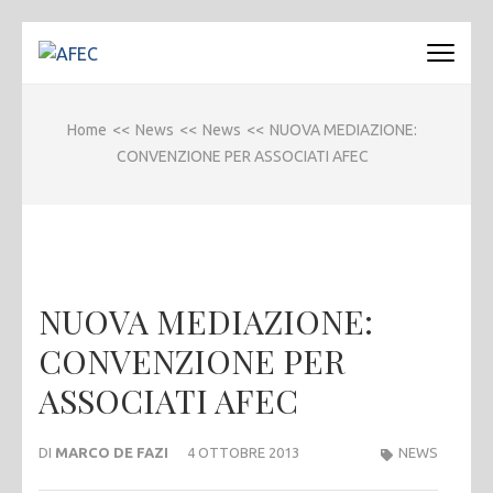
Passa
al
AFEC
Associazione Forense Emilio Conte
contenuto
(premi
Home
<<
News
<<
News
<<
NUOVA MEDIAZIONE:
invio)
CONVENZIONE PER ASSOCIATI AFEC
NUOVA MEDIAZIONE:
CONVENZIONE PER
ASSOCIATI AFEC
DI
MARCO DE FAZI
4 OTTOBRE 2013
NEWS