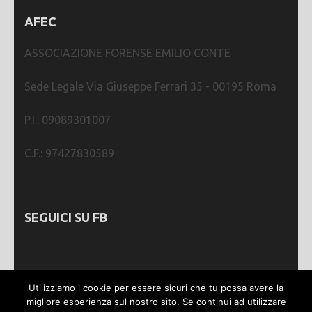
AFEC
ASSOCIAZIONE FORENSE EMILIO CONTE
Sede Legale Via Giuseppe Ferrari 35 - 00195 Roma
P.I.: 09089301007
C.F.: 97427830589
SEGUICI SU FB
Utilizziamo i cookie per essere sicuri che tu possa avere la
migliore esperienza sul nostro sito. Se continui ad utilizzare