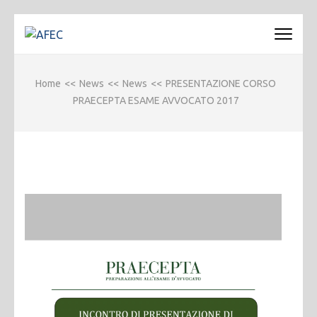
Passa
al
AFEC
Associazione Forense Emilio Conte
contenuto
(premi
Home
<<
News
<<
News
<<
PRESENTAZIONE CORSO
invio)
PRAECEPTA ESAME AVVOCATO 2017