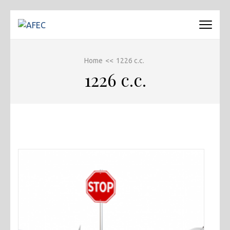
Passa
al
AFEC
Associazione Forense Emilio Conte
contenuto
(premi
Home
<<
1226 c.c.
invio)
1226 c.c.