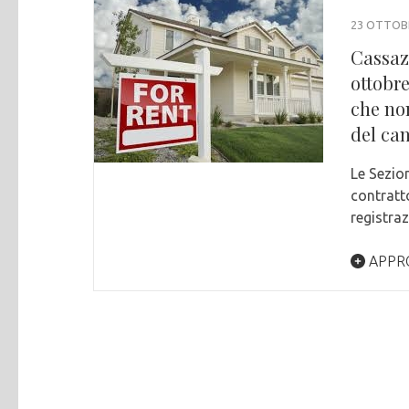
23 OTTOB
Cassazi
ottobre
che no
del ca
Le Sezion
contratt
registra
APPR