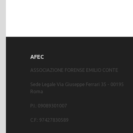
AFEC
ASSOCIAZIONE FORENSE EMILIO CONTE
Sede Legale Via Giuseppe Ferrari 35 - 00195
Roma
P.I.: 09089301007
C.F.: 97427830589