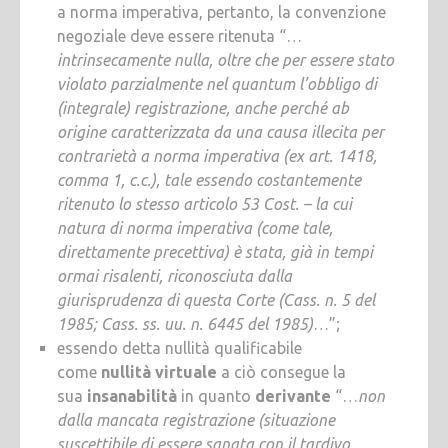
a norma imperativa, pertanto, la convenzione
negoziale deve essere ritenuta “…
intrinsecamente nulla, oltre che per essere stato
violato parzialmente nel quantum l’obbligo di
(integrale) registrazione, anche perché ab
origine caratterizzata da una causa illecita per
contrarietà a norma imperativa (ex art. 1418,
comma 1, c.c.), tale essendo costantemente
ritenuto lo stesso articolo 53 Cost. – la cui
natura di norma imperativa (come tale,
direttamente precettiva) è stata, già in tempi
ormai risalenti, riconosciuta dalla
giurisprudenza di questa Corte (Cass. n. 5 del
1985; Cass. ss. uu. n. 6445 del 1985)
…”;
essendo detta nullità qualificabile
come
nullità virtuale
a ciò consegue la
sua
insanabilità
in quanto
derivante
“…
non
dalla mancata registrazione (situazione
suscettibile di essere sanata con il tardivo