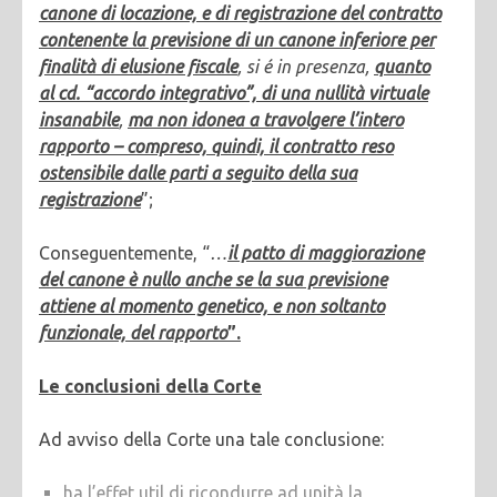
canone di locazione, e di registrazione del contratto
contenente la previsione di un canone inferiore per
finalità di elusione fiscale
, si é in presenza,
quanto
al cd. “accordo integrativo”, di una nullità virtuale
insanabile
,
ma non idonea a travolgere l’intero
rapporto – compreso, quindi, il contratto reso
ostensibile dalle parti a seguito della sua
registrazione
”;
Conseguentemente, “
…
il patto di maggiorazione
del canone è nullo anche se la sua previsione
attiene al momento genetico, e non soltanto
funzionale, del rapporto
”.
Le conclusioni della Corte
Ad avviso della Corte una tale conclusione:
ha l’effet util di ricondurre ad unità la