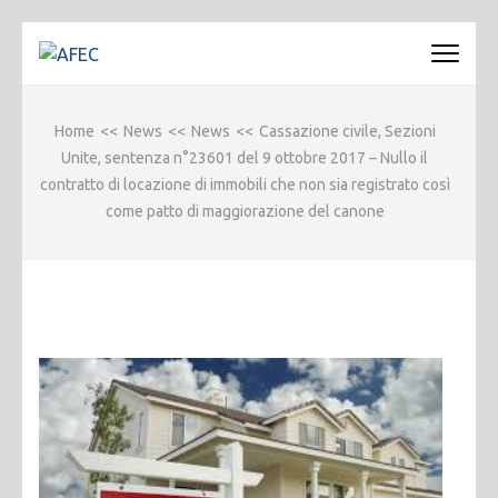
Passa
al
AFEC
Associazione Forense Emilio Conte
contenuto
(premi
Home
<<
News
<<
News
<<
Cassazione civile, Sezioni
invio)
Unite, sentenza n°23601 del 9 ottobre 2017 – Nullo il
contratto di locazione di immobili che non sia registrato così
come patto di maggiorazione del canone