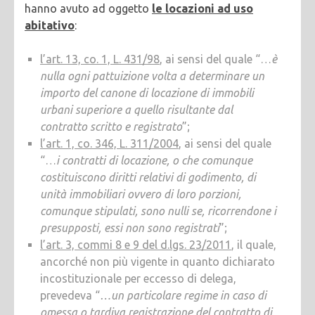
hanno avuto ad oggetto
le locazioni ad uso
abitativo
:
l’art. 13, co. 1, L. 431/98
, ai sensi del quale “…
è
nulla ogni pattuizione volta a determinare un
importo del canone di locazione di immobili
urbani superiore a quello risultante dal
contratto scritto e registrato
”;
l’art. 1, co. 346, L. 311/2004
, ai sensi del quale
“…
i contratti di locazione, o che comunque
costituiscono diritti relativi di godimento, di
unità immobiliari ovvero di loro porzioni,
comunque stipulati, sono nulli se, ricorrendone i
presupposti, essi non sono registrati
”;
l’art. 3, commi 8 e 9 del d.lgs. 23/2011
, il quale,
ancorché non più vigente in quanto dichiarato
incostituzionale per eccesso di delega,
prevedeva “
…un particolare regime in caso di
omessa o tardiva registrazione del contratto di