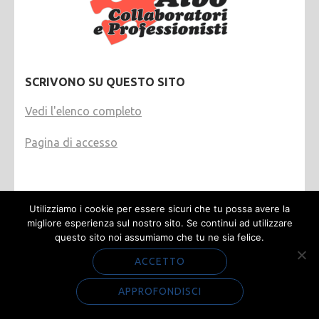
SCRIVONO SU QUESTO SITO
Vedi l'elenco completo
Pagina di accesso
Utilizziamo i cookie per essere sicuri che tu possa avere la
migliore esperienza sul nostro sito. Se continui ad utilizzare
questo sito noi assumiamo che tu ne sia felice.
ACCETTO
AFEC
APPROFONDISCI
ASSOCIAZIONE FORENSE EMILIO CONTE