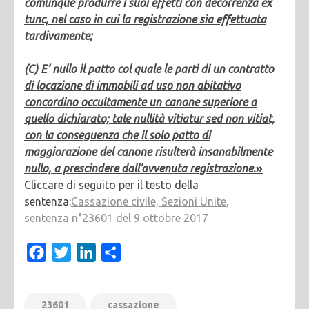
comunque produrre i suoi effetti con decorrenza ex
tunc, nel caso in cui la registrazione sia effettuata
tardivamente;
(C) E’ nullo il patto col quale le parti di un contratto
di locazione di immobili ad uso non abitativo
concordino occultamente un canone superiore a
quello dichiarato; tale nullità vitiatur sed non vitiat,
con la conseguenza che il solo patto di
maggiorazione del canone risulterà insanabilmente
nullo, a prescindere dall’avvenuta registrazione
.»
Cliccare di seguito per il testo della
sentenza:
Cassazione civile, Sezioni Unite,
sentenza n°23601 del 9 ottobre 2017
Facebook
Twitter
LinkedIn
Condividi
23601
cassazione