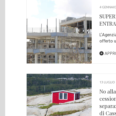
4 GENNAIO
SUPER
ENTRA
L’Agenzi
offerto u
APPR
13 LUGLIO
No alla
cessio
separa
di Cas