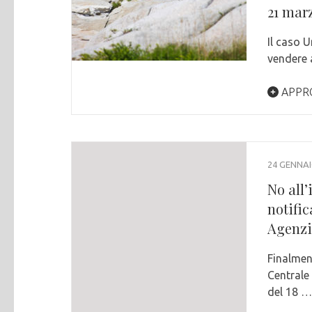
21 mar
Il caso 
vendere a
APPR
24 GENNAI
No all’
notific
Agenzia
Finalmen
Centrale
del 18 …