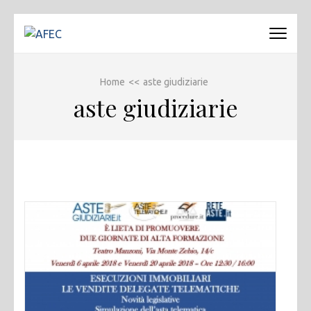
Passa
al
AFEC
Associazione Forense Emilio Conte
contenuto
(premi
Home
<<
aste giudiziarie
invio)
aste giudiziarie