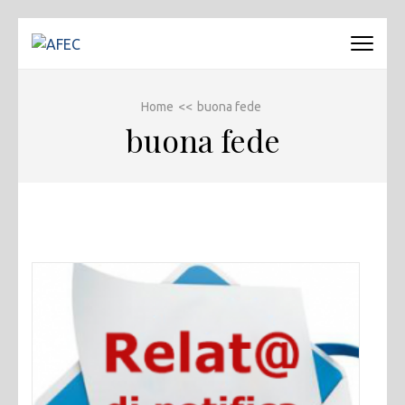
Passa
al
AFEC
Associazione Forense Emilio Conte
contenuto
(premi
Home
<<
buona fede
invio)
buona fede