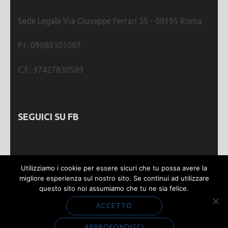
Sede Legale Via Giuseppe Ferrari 35 - 00195 Roma
P.I.: 09089301007
C.F.: 97427830589
SEGUICI SU FB
Utilizziamo i cookie per essere sicuri che tu possa avere la
migliore esperienza sul nostro sito. Se continui ad utilizzare
questo sito noi assumiamo che tu ne sia felice.
Webmastering by
SGWEB
| Metro Magazine |
Sviluppato da
Rara Theme
. Powered by
WordPress
.
ACCETTO
Privacy e Cookie
APPROFONDISCI