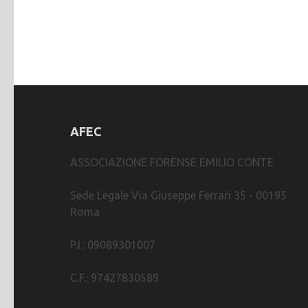
AFEC
ASSOCIAZIONE FORENSE EMILIO CONTE
Sede Legale Via Giuseppe Ferrari 35 - 00195
Roma
P.I.: 09089301007
C.F.: 97427830589