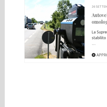
26 SETTE
Autove
omolog
La Supre
stabilit
…
APPR